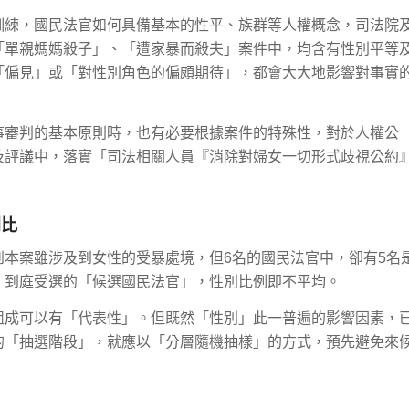
訓練，國民法官如何具備基本的性平、族群等人權概念，司法院
「單親媽媽殺子」、「遭家暴而殺夫」案件中，均含有性別平等
「偏見」或「對性別角色的偏頗期待」，都會大大地影響對事實
事審判的基本原則時，也有必要根據案件的特殊性，對於人權公
及評議中，落實「司法相關人員『消除對婦女一切形式歧視公約
別比
本案雖涉及到女性的受暴處境，但6名的國民法官中，卻有5名
、到庭受選的「候選國民法官」，性別比例即不平均。
組成可以有「代表性」。但既然「性別」此一普遍的影響因素，
的「抽選階段」，就應以「分層隨機抽樣」的方式，預先避免來