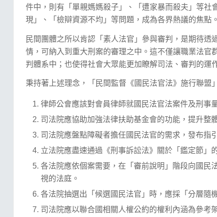
件中，則有「單親媽媽殺子」、「遭家暴而殺夫」等社
現」、「檢辯資源不均」等問題，成為各界熱議的焦點
民間團體之所以肯認「素人法官」參與審判，是期待透
情，可納入到重大刑案的審理之中。這不僅讓職業法官
判體系中；也使得社會大眾能更加瞭解司法、審判的運
秉持著上述理念，「民間監督《國民法官法》施行聯盟
律師公會應該對會員律師就國民法官法案件及刑事
司法院應協助加強法律扶助基金會的功能，提升整
司法院應盤點障礙者擔任國民法官的需求，發布指
立法院應盡速通過《刑事訴訟法》關於「鑑定節」
各法院應依個案需要，在「審前說明」階段向國民
視的法庭。
各法院抽選出「候選國民法官」時，應採「分層隨
司法院應以聯合國相關人權公約的權利內涵為參考