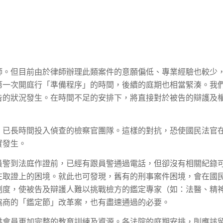
師。但目前由於律師辦理此類案件的意願偏低、專業經驗也較少
第一次開庭行「準備程序」的時間，後續的庭期也相當緊湊。我
告的狀況發生。在時間不足的安排下，將直接對於被告的辯護及
、已長時間投入偵查的檢察官團隊。這樣的對抗，恐使國民法官
實發生。
員警到法庭作證前，已經有跟員警通過電話，但卻沒有相關紀錄
在取證上的困境。就此也可發現，舊有的刑事案件困境，會在國
制度，使被告及辯護人難以挑戰檢方的鑑定專家（如：法醫、精
協商的「鑑定節」改革案，也有盡速通過的必要。
供會員更加完整的教育訓練及資源。各法院的庭期安排，則應該