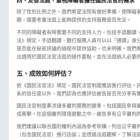
四、友善法庭，重視障礙者擔任國民法官的需求
除了性別比例之外，我們希望法院有做好準備，使障礙
願，還要考量法庭上能夠提供的支持服務是否充足。
不同的障礙者有時需要不同的支持人力，包括手語翻譯
法》規定，手語翻譯、聽打服務人員可以以「通譯」身
是否能在秘密評議的過程中提供協助，也未明確。我們
出適用於國民法官法庭的操作要點，並在法庭納入必要
五、成效如何評估？
依《國民法官法》規定，國民法官制度應該進行評估。
系的信任度以外，我們認為也應評估被告是否充分享有
國民法官制度牽涉諸多審判實務的變革，包括國民參與
成衝擊。在這個審判環境變動之中，被告享有公平審判
我們建議以聯合國的權利內涵為參考架構，列出公平審
（包含國民法官）進行訪談；並透過法庭觀察，了解法