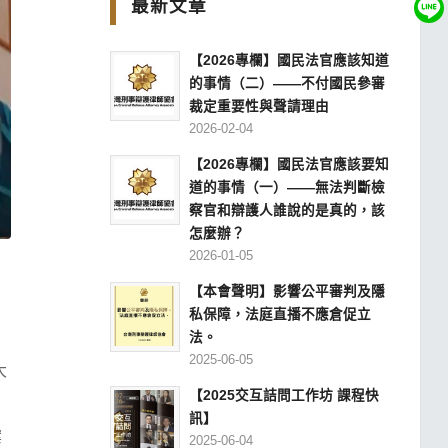
最新文章
【2026專欄】國民法官應該知道
的事情（二）——不付國民參審
裁定重要性與聲請理由
2026-02-04
【2026專欄】國民法官應該要知
道的事情（一）——無法判斷檢
察官和辯護人誰說的是真的，該
怎麼辦？
2026-01-05
【本會聲明】影響公平審判及隱
私保障，法庭直播不應倉促立
法。
2025-06-05
大
【2025交互詰問工作坊 課程快
訊】
案
2025-06-04