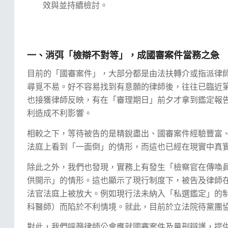
效與並持續檢討。
一、消弭「檢辯不對等」，成國審案件當務之急
目前的「國審案件」，大部分都是由法扶轉介或指派律
尋覓不易。好不容易找到有意願的律師後，往往已臨近
也接獲律師反映，有在「審理期日」前夕才拿到鑑定報
利造成不利影響。
相較之下，等待被告的是精銳盡出、國審案件經驗豐富
法庭上看到「一面倒」的情形，而這也已經在現實中真
除此之外，我們也發現，實務上有發生「檢察官在傳喚
供開示」的情形。這也顯示了現行制度下，被告及律師
法官法庭上被放大。例如現行法未納入「私選鑑定」的
科醫師）而陷於不利情境。就此，目前於立法院待黨團
對此，我們呼籲律師公會應就國審案件及量刑辯護，提