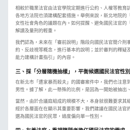
相較於職業法官由法官學院定期進行公約、人權等教育
各地方法院也須建構配套措施。舉例來說，新北地院的
女性社會角色的議題在內。如何提醒、避免國民法官的
解讀及量刑的輕重。
我們認為，未來在「審前說明」階段向國民法官簡介刑
約、反歧視等概念，進行基本的說明；並於審判的釋疑
能力建構計畫指引」的內容。
三、採「分層隨機抽樣」，平衡候選國民法官性
在新北市「遭家暴而殺夫」的國審案件中，我們也注意到
男性。據了解，此一懸殊的比例，是因為一開始被抽出
當然，由於合議庭組成的規模不大，本身就很難要求其
經於各層面在在顯示其重要影響，我們建議在國民法官
選為國民法官的民眾，過度偏向單一性別。