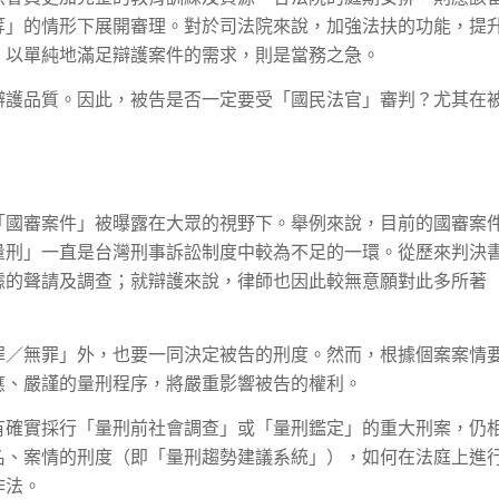
等」的情形下展開審理。對於司法院來說，加強法扶的功能，提
」以單純地滿足辯護案件的需求，則是當務之急。
辯護品質。因此，被告是否一定要受「國民法官」審判？尤其在
「國審案件」被曝露在大眾的視野下。舉例來說，目前的國審案
量刑」一直是台灣刑事訴訟制度中較為不足的一環。從歷來判決
據的聲請及調查；就辯護來說，律師也因此較無意願對此多所著
罪／無罪」外，也要一同決定被告的刑度。然而，根據個案案情
應、嚴謹的量刑程序，將嚴重影響被告的權利。
有確實採行「量刑前社會調查」或「量刑鑑定」的重大刑案，仍
名、案情的刑度（即「量刑趨勢建議系統」），如何在法庭上進
作法。