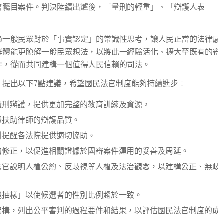
會矚目案件。判決陸續出爐後，「量刑的輕重」、「辯護人表
。
過一般民眾對於「事實認定」的常識性思考，讓人民正當的法律
群體能更瞭解一般民眾想法，以將此一經驗活化、擴大至既有的
作，從而共同建構一個值得人民信賴的司法。
」提出以下7點建議，希望國民法官制度能夠持續進步：
量刑辯護，提供更加完整的教育訓練及資源。
體扶助律師的辯護品質。
引提醒各法院提供適切協助。
的修正，以促進相關證據於國審案件運用的妥善及周延。
法官說明人權公約、反歧視等人權及法治觀念，以建構公正、無
機抽樣」以使候選者的性別比例趨於一致。
架構，列出公平審判的過程要件和結果，以評估國民法官制度的