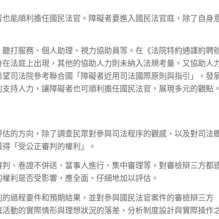
者也能順利擔任國民法官。障礙者要進入國民法官庭，除了自身
、聽打服務、個人助理、視力協助員等。在《法院特約通譯約聘
分在法庭上出現，其他的協助人力則未納入法規考量。又協助人
希望司法院參考聯合國「障礙者近用司法國際原則與指引」，發
的支持人力，讓障礙者也可順利擔任國民法官，展現多元的觀點
評估的方向，除了調查民眾對參與司法程序的觀感、以及對司法
獲得「受公正審判的權利」。
審判、卷證不併送、當事人進行、集中審理等，對審檢辯三方都
的權利是否受影響，應全面、仔細地加以評估。
判的過程要件和預期結果，並對參與國民法官案件的審檢辯三方
庭活動的實際情形與理想狀況的落差，分析制度設計與實際操作