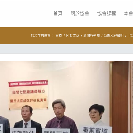
首頁
關於協會
協會課程
本
您現在的位置：
首頁
/
所有文章
/
新聞與刊物
/
新聞稿與聲明
/
【