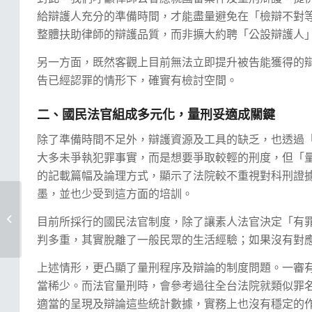
給辯護人充分的準備時間，才能盡量避免在「檢辯不對
整體扶助律師的辯護品質，而非擴大約聘「公設辯護人
另一方面，既然客觀上目前無法立即提升被告能獲得的
告已經認罪的情形下，確實有檢討空間。
二、國民法官組成多元化，量刑妥適成關鍵
除了準備時間不足外，辯護資源及工具的缺乏，也透過
大多未爭執犯罪事實，而是想要爭取較輕的刑度，但「
的記載篇幅及論理方式，顯示了法院較不重視對科刑證
墨，並也少受到這方面的培訓。
【聲明｜國民法官案件
欠缺吸引律師參與誘因
目前所採行的國民法官制度，除了讓素人法官決定「有
及實務運作...
判多重，其實脫離了一般民眾的生活經驗；如果沒有對
上述情形，更凸顯了量刑程序及辯論的制度問題。一審
當稀少。而法官量刑時，會參考過往全台法院就類似罪
適當的呈現及辯論這些統計數據，實務上也沒有穩定的