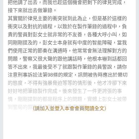
把他請了出去，而我也趁這個機會把剩下的律見完成，
接下來就出去做筆錄。
其實關於律見主要的衝突就到此為止，但是基於這樣的
衝突以及對抗的過程，以致於在製作筆錄的過程中，負
責的警員對彭女士就非常的不友善，各種大呼小叫，如
同剛剛提及的，彭女士本身就有中度的智能障礙，當我
們使用正常的節奏在溝通時，他常常會無法理解對方的
問題，警察又很大聲的跟他講話時，他根本嚇到話都回
答不出來，我最後受不了就跟製作筆錄的員警說，請你
注意刑事訴訟法第98條的規定，訊問被告時應出於懇切
的態度，不得有強暴脅迫等等的情形後，他才冷卻下來
好好地把筆錄製作完成。後來發生了一件更誇張的事
情，剛剛提到的都是程序上的問題，實體上彭女士被帶
到警局的罪名是妨礙公務以及傷害罪，
（請加入並登入本會會員閱讀全文）