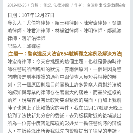
/
/
2019-02-25
分類：
側記
,
法律沙龍
作者：
台灣刑事辯護律師協會
日期：107年12月27日
參與人：尤伯祥律師、羅士翔律師、陳宏奇律師、吳鏡
瑜律師、陳君沛律師、林楊鎰律師、陳明律師、鄭凱鴻
律師、蔣昕佑律師
記錄人：邱錞榆
|主題一：警察違反大法官654號解釋之案例及解決方法|
陳宏奇律師：今天會挑選的這個主題，也就是警詢時律
師在警局所面臨到的狀況，有兩個原因，一個是因為警
詢階段是刑事辯護的過程中跟偵查人員短兵相接的時
刻，另一個原因則是目前實務上許多警察人員對於法規
的認知與專業的律師存在著蠻大的落差，而基於這樣的
落差，現場容易有比較衝突跟緊張的場面，再加上我前
陣子也遇上了比較衝突的事件，我在12月17號那天晚上
接到了法扶新北分會的委託，去到板橋附近的後埔派出
所為一位有中度智能障礙的彭姓女士擔任警詢時的辯護
人，在抵達派出所後我就先向警察提出了律見的申請，