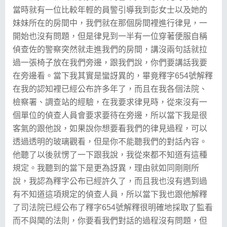
當時就有一位比較年輕的員警引導我到彭女士以及她的
妹妹所在的房間中，我們就在那個房間裡進行律見，一
開始也沒有問題，但是律見到一半有一位穿著便服自稱
偵查佐的警察突然就走進我們的房間，講沒兩句話就拉
過一張椅子放在我們旁邊，跟我們說，你們要講話我要
在旁邊看。當下我其實是蠻訝異的，畢竟釋字654號解釋
在我的認知裡已經公布許多年了，而且在我各個法院、
檢察署、調查站的經驗，在我要求律見時，從來沒有一
個單位的偵查人員會要求要待在旁邊，所以當下我是很
客氣的跟他說，如果說你想要看我們的律見過程，可以
透過透明的玻璃觀看，但是你不能聽我們的對話內容。
他聽了以後就愣了一下跟我說，我從來都不知道有這種
規定。我聽到的當下是更為訝異，理由就如同剛剛所
說，我認為釋字公布已經許久了，而且我也沒有遇到過
有不知道這項規定的偵查人員，所以當下我也跟他解釋
了司法院已經公布了釋字654號解釋很明確地採取了監看
而不與聞的法則，你要看我們對話的過程沒有問題，但