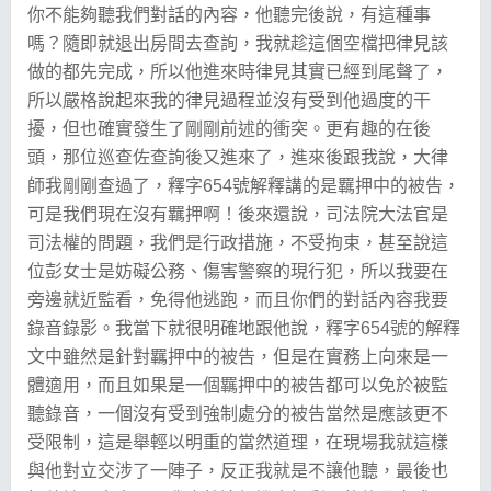
你不能夠聽我們對話的內容，他聽完後說，有這種事
嗎？隨即就退出房間去查詢，我就趁這個空檔把律見該
做的都先完成，所以他進來時律見其實已經到尾聲了，
所以嚴格說起來我的律見過程並沒有受到他過度的干
擾，但也確實發生了剛剛前述的衝突。更有趣的在後
頭，那位巡查佐查詢後又進來了，進來後跟我說，大律
師我剛剛查過了，釋字654號解釋講的是羈押中的被告，
可是我們現在沒有羈押啊！後來還說，司法院大法官是
司法權的問題，我們是行政措施，不受拘束，甚至說這
位彭女士是妨礙公務、傷害警察的現行犯，所以我要在
旁邊就近監看，免得他逃跑，而且你們的對話內容我要
錄音錄影。我當下就很明確地跟他說，釋字654號的解釋
文中雖然是針對羈押中的被告，但是在實務上向來是一
體適用，而且如果是一個羈押中的被告都可以免於被監
聽錄音，一個沒有受到強制處分的被告當然是應該更不
受限制，這是舉輕以明重的當然道理，在現場我就這樣
與他對立交涉了一陣子，反正我就是不讓他聽，最後也